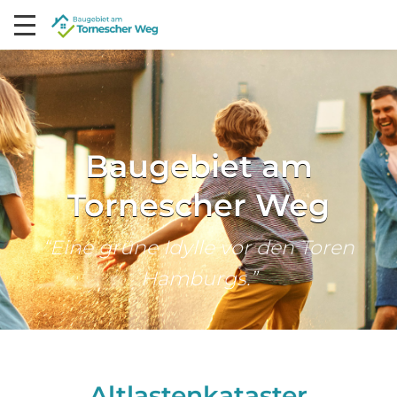
Baugebiet am
Tornescher Weg
“Eine grüne Idylle vor den Toren
Hamburgs.”
Altlastenkataster