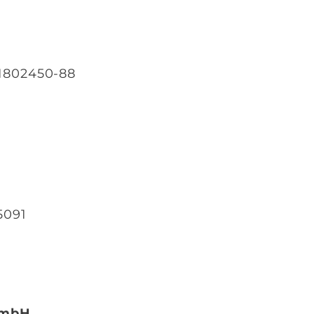
 1802450-88
5091
 GmbH