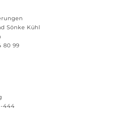
herungen
nd Sönke Kühl
n
4 80 99
g
01-444