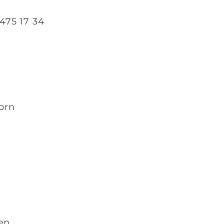
 475 17 34
orn
en