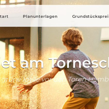
tart
Planunterlagen
Grundstücksprei
et am Tornes
 grüne Idylle vor den Toren Hamb