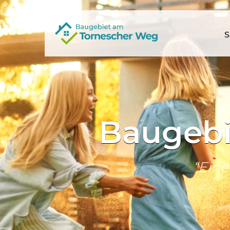
S
Baugebi
“Eine