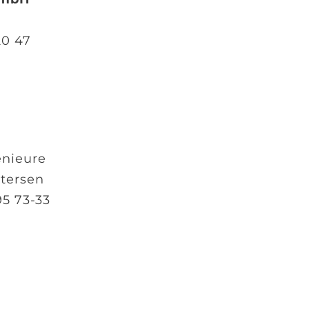
20 47
enieure
etersen
95 73-33