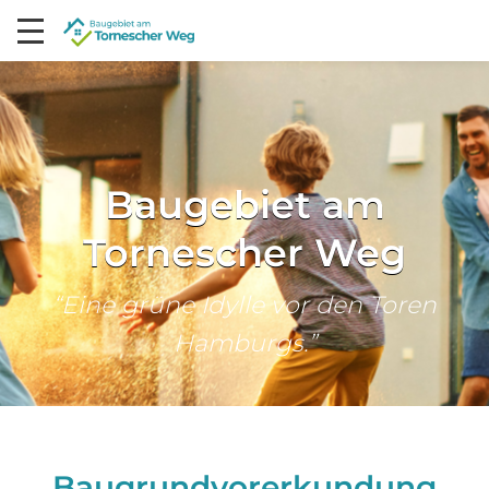
Baugebiet am
Tornescher Weg
“Eine grüne Idylle vor den Toren
Hamburgs.”
Baugrundvorerkundung