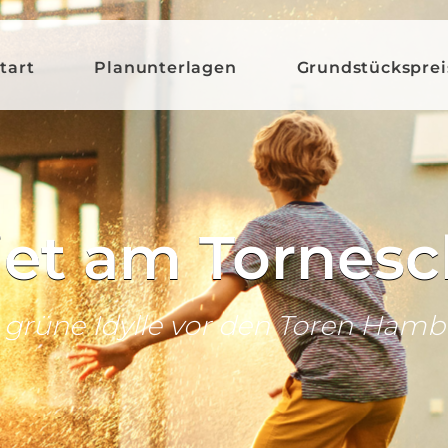
tart
Planunterlagen
Grundstücksprei
et am Tornes
 grüne Idylle vor den Toren Hamb