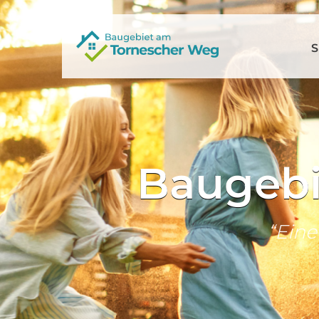
S
Baugebi
“Eine