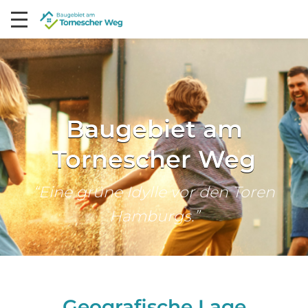
Baugebiet am
Tornescher Weg
“Eine grüne Idylle vor den Toren
Hamburgs.”
Geografische Lage