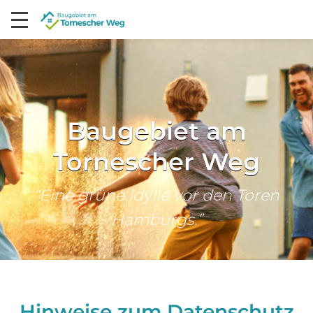
Baugebiet am
Tornescher Weg
“Eine grüne Idylle vor den Toren
Hamburgs.”
Hinweise zum Datenschutz